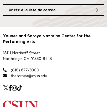
Únete a la lista de correo
Pie de página
Younes and Soraya Nazarian Center for the
Performing Arts
Información del contacto
18111 Nordhoff Street
Northridge, CA 91330-8448
(818) 677-3000
thesoraya@csun.edu
Our social Media
Twitter
Facebook
Instagram
Tiktok
California State University Northridge