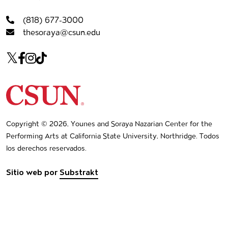
(818) 677-3000
thesoraya@csun.edu
Our social Media
Twitter
Facebook
Instagram
Tiktok
Navegación de pie de página
California State University Northridge
Copyright © 2026, Younes and Soraya Nazarian Center for the
Performing Arts at California State University, Northridge. Todos
los derechos reservados.
Sitio web por
Substrakt