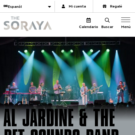
Navegación del sitio
Traducir
Mi cuenta
Regalé
The Soraya
Menú
Calendario
Buscar
AL JARDINE & THE