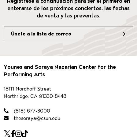
Regístrese a continuación para ser el primero en
enterarse de los próximos conciertos, las fechas
de venta y las preventas.
Únete a la lista de correo
Pie de página
Younes and Soraya Nazarian Center for the
Performing Arts
Información del contacto
18111 Nordhoff Street
Northridge, CA 91330-8448
(818) 677-3000
thesoraya@csun.edu
Our social Media
Twitter
Facebook
Instagram
Tiktok