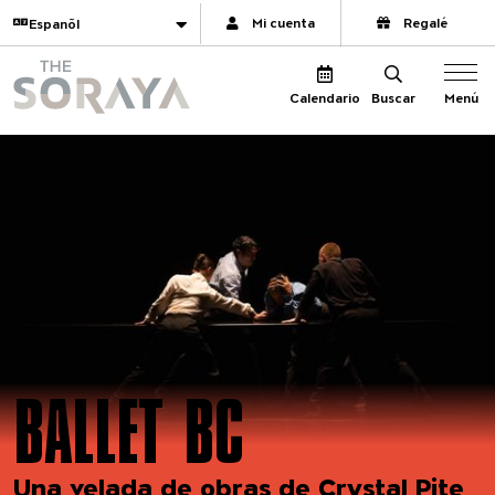
Navegación del sitio
Traducir
Mi cuenta
Regalé
The Soraya
Menú
Calendario
Buscar
BALLET BC
Una velada de obras de Crystal Pite