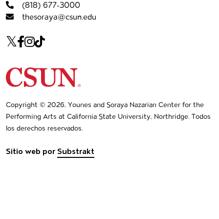
(818) 677-3000
thesoraya@csun.edu
Our social Media
Twitter
Facebook
Instagram
Tiktok
Navegación de pie de página
California State University Northridge
Copyright © 2026, Younes and Soraya Nazarian Center for the
Performing Arts at California State University, Northridge. Todos
los derechos reservados.
Sitio web por
Substrakt