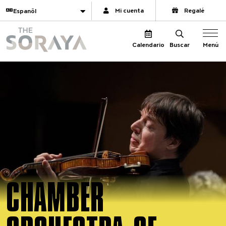
Navegación del sitio
Traducir
Mi cuenta
Regalé
The Soraya
Menú
Calendario
Buscar
CHAMBER