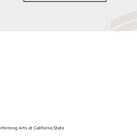
social Media
tacto
gación de pie de pág
e
forming Arts at California State