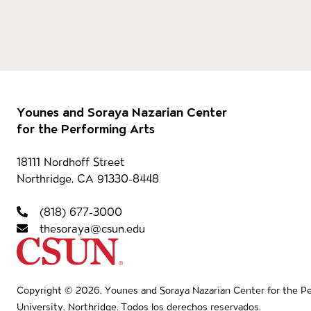
Pie de página
Our 
Younes and Soraya Nazarian Center
for the Performing Arts
Información del con
18111 Nordhoff Street
Northridge, CA 91330-8448
Nave
(818) 677-3000
thesoraya@csun.edu
California State University Northridg
Copyright © 2026, Younes and Soraya Nazarian Center for the Per
University, Northridge. Todos los derechos reservados.