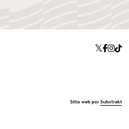
Twitte
Face
Ins
T
ina
Sitio web por
Substrakt