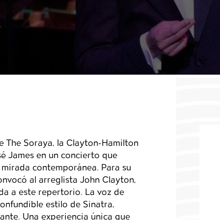
to
de The Soraya, la Clayton-Hamilton
osé James en un concierto que
a mirada contemporánea. Para su
nvocó al arreglista John Clayton,
da a este repertorio.
La voz de
onfundible estilo de Sinatra,
gante. Una experiencia única que