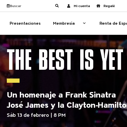
Navegación del s
Ver calendario
Busca el sitio
Mi cuenta
Regalé
Enviar búsqueda
Presentaciones
Membresía
Renta de Esp
Membresía
Show sub menu for 
THE BEST IS YE
Un homenaje a Frank Sinatra
José James y la Clayton-Hamilt
Sáb 13 de febrero | 8 PM