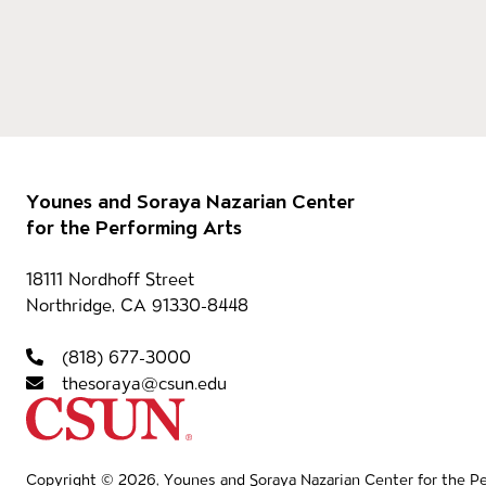
Pie de página
Our 
Younes and Soraya Nazarian Center
for the Performing Arts
Información del con
18111 Nordhoff Street
Northridge, CA 91330-8448
Nave
(818) 677-3000
thesoraya@csun.edu
California State University Northridg
Copyright © 2026, Younes and Soraya Nazarian Center for the Per