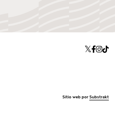
Twitte
Face
Ins
T
ina
Sitio web por
Substrakt