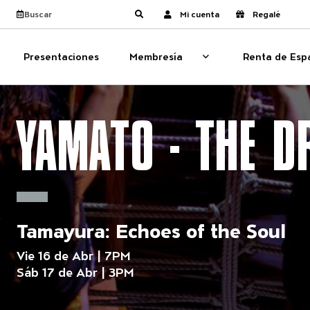
Navegación del s
Ver calendario
Busca el sitio
Mi cuenta
Regalé
Enviar búsqueda
Presentaciones
Membresía
Renta de Esp
Membresía
Show sub menu for 
YAMATO - THE 
Tamayura: Echoes of the Soul
Vie 16 de Abr | 7PM
Sáb 17 de Abr | 3PM