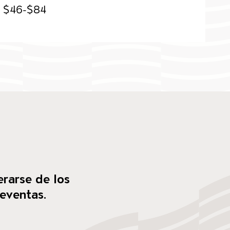
$46-$84
erarse de los
reventas.