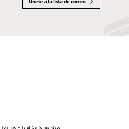
Únete a la lista de correo
social Media
tacto
gación de pie de pág
e
forming Arts at California State